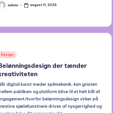
august 11, 2025
admin
osted
y
Posted
Design
n
Belønningsdesign der tænder
kreativiteten
Når digital kunst møder spilmekanik, kan gnisten
mellem publikum og platform blive til et helt bål af
engagement.Hvorfor belønningsdesign virker på
kreative sjæleKunstnere drives af nysgerrighed og