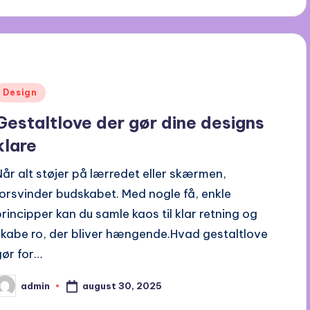
Posted
Design
n
Gestaltlove der gør dine designs
klare
Når alt støjer på lærredet eller skærmen,
forsvinder budskabet. Med nogle få, enkle
principper kan du samle kaos til klar retning og
skabe ro, der bliver hængende.Hvad gestaltlove
gør for…
august 30, 2025
admin
osted
y