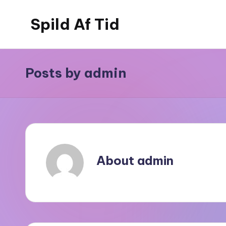
Spild Af Tid
Skip
to
content
Posts by admin
About admin