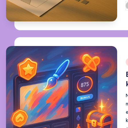
P
b
i