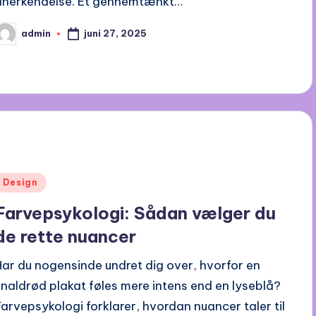
anerkendelse. Et gennemtænkt…
juni 27, 2025
admin
osted
y
Posted
Design
n
Farvepsykologi: Sådan vælger du
de rette nuancer
Har du nogensinde undret dig over, hvorfor en
knaldrød plakat føles mere intens end en lyseblå?
Farvepsykologi forklarer, hvordan nuancer taler til