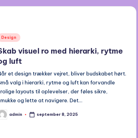
Posted
Design
n
Skab visuel ro med hierarki, rytme
og luft
Når et design trækker vejret, bliver budskabet hørt.
Små valg i hierarki, rytme og luft kan forvandle
rolige layouts til oplevelser, der føles sikre,
smukke og lette at navigere. Det…
september 8, 2025
admin
osted
y