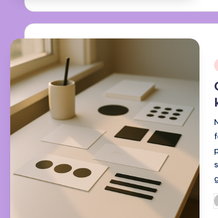
i
P
b