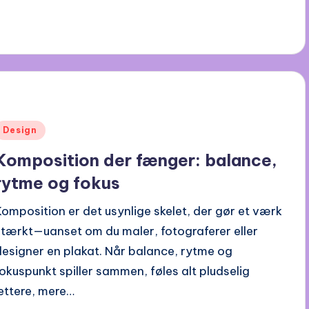
Posted
Design
n
Komposition der fænger: balance,
rytme og fokus
Komposition er det usynlige skelet, der gør et værk
stærkt—uanset om du maler, fotograferer eller
designer en plakat. Når balance, rytme og
fokuspunkt spiller sammen, føles alt pludselig
lettere, mere…