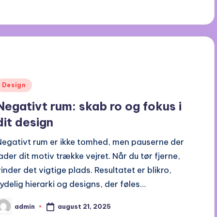
Posted
Design
n
Negativt rum: skab ro og fokus i
dit design
Negativt rum er ikke tomhed, men pauserne der
lader dit motiv trække vejret. Når du tør fjerne,
vinder det vigtige plads. Resultatet er blikro,
tydelig hierarki og designs, der føles…
august 21, 2025
admin
osted
y