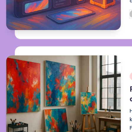
P
b
i