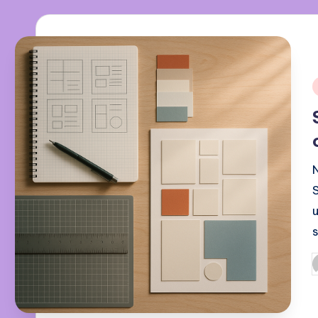
i
u
P
b