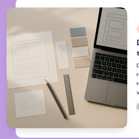
i
P
b