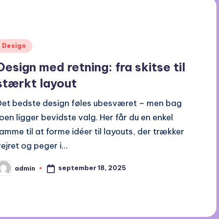
Posted
Design
n
Design med retning: fra skitse til
stærkt layout
Det bedste design føles ubesværet – men bag
roen ligger bevidste valg. Her får du en enkel
ramme til at forme idéer til layouts, der trækker
vejret og peger i…
september 18, 2025
admin
osted
y