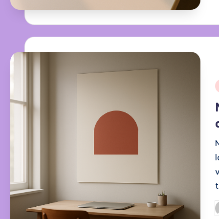
i
P
b